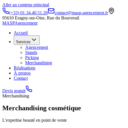
Aller au contenu principal
(+33) 01.34.40.51.26
contact@masp-agencement.fr
95610 Eragny-sur-Oise, Rue du Bouvreuil
MASP
Agencement
Accueil
Services
Agencement
Stands
Picking
Merchandising
Réalisations
À propos
Contact
Devis gratuit
Merchandising
Merchandising cosmétique
L'expertise beauté en point de vente