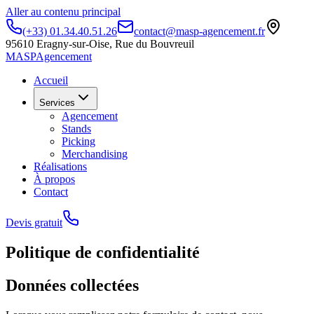
Aller au contenu principal
(+33) 01.34.40.51.26
contact@masp-agencement.fr
95610 Eragny-sur-Oise, Rue du Bouvreuil
MASP
Agencement
Accueil
Services
Agencement
Stands
Picking
Merchandising
Réalisations
À propos
Contact
Devis gratuit
Politique de confidentialité
Données collectées